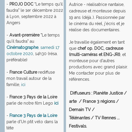
-
PROJO DOC
"Le temps qu'il
Autrice - réalisatrice nantaise,
faudra" le 1er décembre 2022
cadreuse et monteuse depuis
à Lyon, septembre 2022 à
19 ans (déjà..).
Passionnée par
Angers
le cinéma du réel, j'écris et je
réalise des documentaires.
-
Avant-première
"Le temps
qu'il faudra" au
Je travaille également en tant
Cinématographe
, samedi 17
que
chef op. DOC, cadreuse
octobre 2020
, 14h30 (résa.
(multi-caméras et ENG-JRI)
, et
préférable)
monteuse pour d'autres
productions avec grand plaisir.
-
France Culture
rediffuse
Me contacter pour plus de
mon travail autour de la
références.
famille,
ici
Diffuseurs : Planète Justice /
-
France 3 Pays de la Loire
arte / France 3 régions /
parle de notre film Lego
ici
Demain TV /
-
France 3 Pays de la Loire
Télénantes / TV Rennes ...
parle d'Un ptit vélo dans la
Festivals.
tête