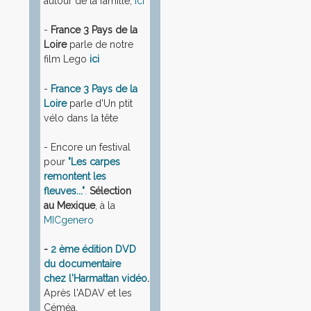
autour de la famille,
ici
-
France 3 Pays de la
Loire
parle de notre
film Lego
ici
-
France 3 Pays de la
Loire
parle d'Un ptit
vélo dans la tête
- Encore un festival
pour
"Les carpes
remontent les
fleuves..."
.
Sélection
au Mexique
, à la
MICgenero
-
2 ème édition DVD
du documentaire
chez l'Harmattan vidéo
.
Après l'ADAV et les
Céméa.