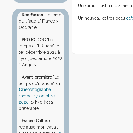
- Une amie illustratrice/animat
-
Rediffusion
"Le temps
- Un nouveau et très beau
caf
qu'il faudra" France 3
Occitanie
-
PROJO DOC
"Le
temps qu'il faudra" le
1er décembre 2022 à
Lyon, septembre 2022
à Angers
-
Avant-première
"Le
temps qu'il faudra" au
Cinématographe
,
samedi 17 octobre
2020
, 14h30 (résa.
préférable)
-
France Culture
rediffuse mon travail